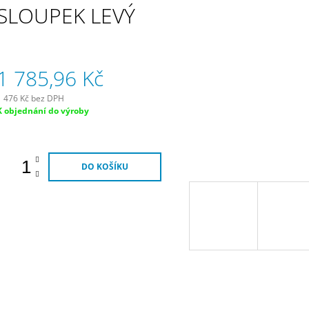
2 555,52 Kč
2 381,28 Kč
SLOUPEK LEVÝ
1 785,96 Kč
1 476 Kč bez DPH
Měrná
K objednání do výroby
ena:
DO KOŠÍKU