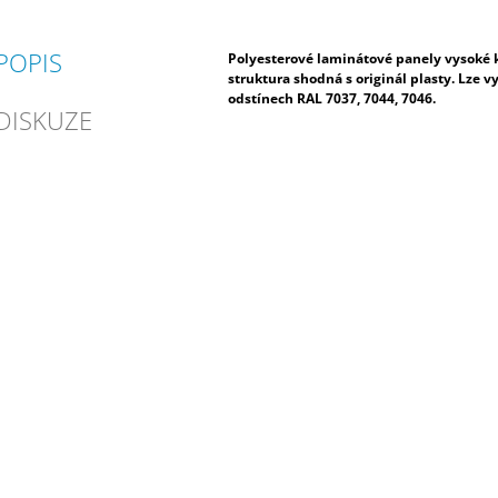
POPIS
Polyesterové laminátové panely vysoké k
struktura shodná s originál plasty. Lze v
odstínech RAL 7037, 7044, 7046.
DISKUZE