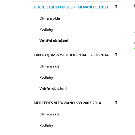
S
K
2 400 Kč
Přeskočit
DUC/BOX/JUM OD 2006+ MOVANO OD2021
T
A
kategorie
T
R
Okna a Skla
E
A
G
Podlahy
N
O
R
N
Vnitřní obložení
I
Í
E
c
P
EXPERT/JUMPY/SCUDO/PROACE 2007-2014
A
Okna a skla
N
Podlahy
E
L
Vnitřní obložení
MERCEDES VITO/VIANO 639 2003-2014
Okna a skla
Podlahy