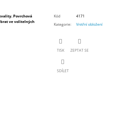
vality. Povrchová
Kód
4171
ybrat ve volitelných
Kategorie
:
Vnitřní obložení
TISK
ZEPTAT SE
SDÍLET