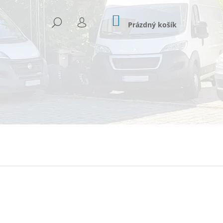
NÁKUPNÍ
HLEDAT
KOŠÍK
Prázdný košík
PŘIHLÁŠENÍ
Následující
 906