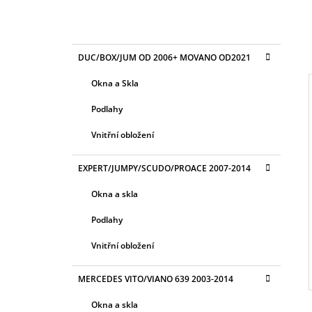
2 400 Kč
P
O
K
Přeskočit
S
DUC/BOX/JUM OD 2006+ MOVANO OD2021
A
kategorie
T
T
Okna a Skla
E
R
G
Podlahy
A
O
R
N
I
Vnitřní obložení
I
N
E
Í
EXPERT/JUMPY/SCUDO/PROACE 2007-2014
P
Okna a skla
A
N
Podlahy
E
Vnitřní obložení
L
MERCEDES VITO/VIANO 639 2003-2014
Okna a skla