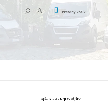
NÁKUPNÍ
HLEDAT
KOŠÍK
Prázdný košík
PŘIHLÁŠENÍ
Následující
Ř
Řadit podle:
NEJLEVNĚJŠÍ
A
 906