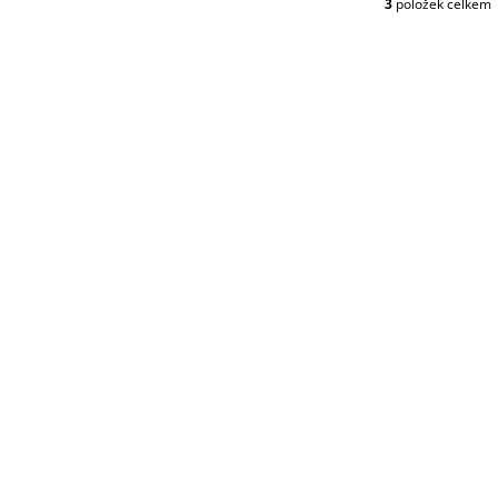
3
položek celkem
O
V
L
Á
D
A
C
Í
P
R
V
K
Y
V
Ý
P
I
S
U