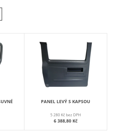
Z
E
N
Í
P
R
O
D
U
K
T
Ů
SUVNÉ
PANEL LEVÝ S KAPSOU
5 280 Kč bez DPH
6 388,80 Kč