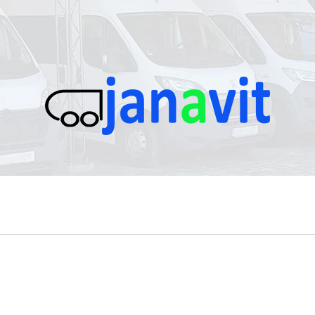
CO POTŘEBUJETE NAJÍT?
HLEDAT
DOPORUČUJEME
PANEL NAD POSUVNÉ DVEŘE
SLOUPEK PRAVÝ