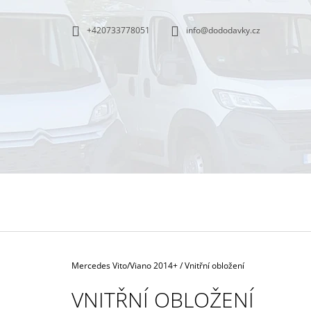
K
Přejít
na
O
ZPĚT
ZPĚT
+420733778051
info@dododavky.cz
obsah
DO
DO
Š
OBCHODU
OBCHODU
Í
K
Domů
Mercedes Vito/Viano 2014+
/
Vnitřní obložení
VNITŘNÍ OBLOŽENÍ
TEST