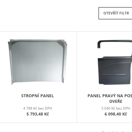
2 555,52 Kč
2 381,28 Kč
OTEVŘÍT FILTR
V
Ý
P
S
P
R
O
D
STROPNÍ PANEL
PANEL PRAVÝ NA PO
DVEŘE
U
4 788 Kč bez DPH
5 040 Kč bez DPH
K
5 793,48 Kč
6 098,40 Kč
T
Ů