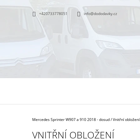
K
Přejít
na
O
ZPĚT
ZPĚT
+420733778051
info@dododavky.cz
obsah
DO
DO
Š
OBCHODU
OBCHODU
Í
K
Domů
Mercedes Sprinter W907 a 910 2018 - dosud
/
Vnitřní obložení
VNITŘNÍ OBLOŽENÍ
TEST