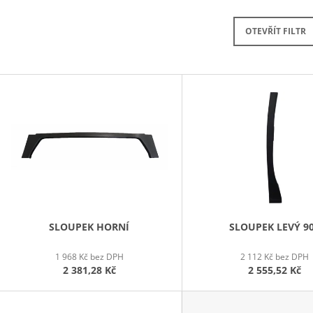
2 555,52 Kč
2 381,28 Kč
OTEVŘÍT FILTR
V
Ý
P
S
P
R
O
D
SLOUPEK HORNÍ
SLOUPEK LEVÝ 9
U
1 968 Kč bez DPH
2 112 Kč bez DPH
K
2 381,28 Kč
2 555,52 Kč
T
Ů