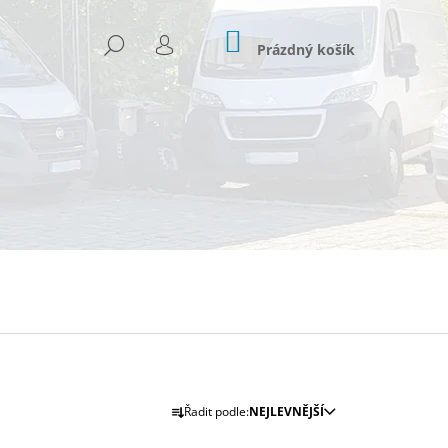
NÁKUPNÍ
HLEDAT
KOŠÍK
Prázdný košík
PŘIHLÁŠENÍ
Následující
Ř
Řadit podle:
NEJLEVNĚJŠÍ
A
 906