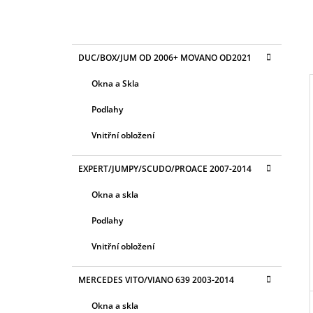
2 400 Kč
P
O
K
Přeskočit
S
DUC/BOX/JUM OD 2006+ MOVANO OD2021
A
kategorie
T
T
Okna a Skla
E
R
G
Podlahy
A
O
R
N
I
Vnitřní obložení
I
N
E
Í
EXPERT/JUMPY/SCUDO/PROACE 2007-2014
P
Okna a skla
A
N
Podlahy
E
Vnitřní obložení
L
MERCEDES VITO/VIANO 639 2003-2014
Okna a skla