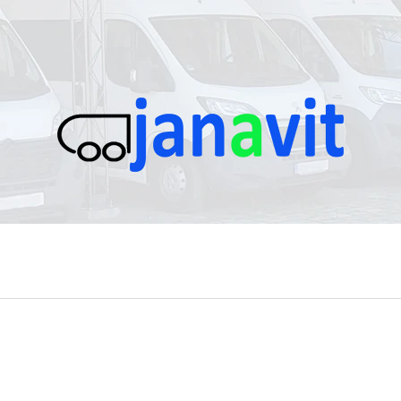
CO POTŘEBUJETE NAJÍT?
HLEDAT
DOPORUČUJEME
PANEL NAD POSUVNÉ DVEŘE
SLOUPEK PRAVÝ