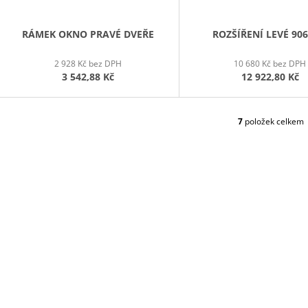
RÁMEK OKNO PRAVÉ DVEŘE
ROZŠÍŘENÍ LEVÉ 906
2 928 Kč bez DPH
10 680 Kč bez DPH
3 542,88 Kč
12 922,80 Kč
7
položek celkem
O
V
L
Á
D
A
C
Í
P
R
V
K
Y
V