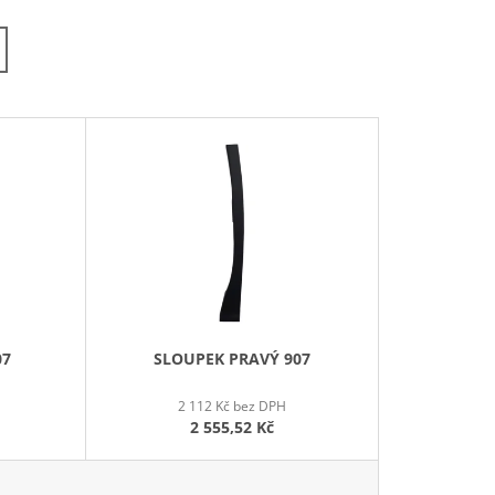
Z
E
N
Í
P
R
O
D
U
K
T
Ů
07
SLOUPEK PRAVÝ 907
2 112 Kč bez DPH
2 555,52 Kč