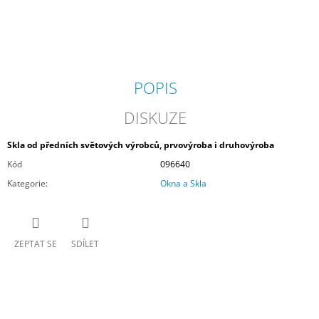
J
E
M
E
POPIS
PANEL
NAD
POSUVNÉ
DISKUZE
DVEŘE
2
Skla od předních světových výrobců, prvovýroba i druhovýroba
555,52
Kč
Kód
096640
Kategorie
:
Okna a Skla
ZEPTAT SE
SDÍLET