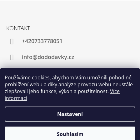
Z
Á
KONTAKT
P
A
+420733778051
T
Í
info@dododavky.cz
Používáme cookies, abychom Vám umožnili pohodlné
prohlížení webu a díky analýze provozu webu neustále
NOVINKY
zlepšovali jeho funkce, výkon a použitelnost.
Více
JANAVIT.CZ
informací
10.2.2022
Nastavení
Souhlasím
© 2026 Dododavky.cz. Všechna práva vyhrazena.
Vytvořil Shoptet